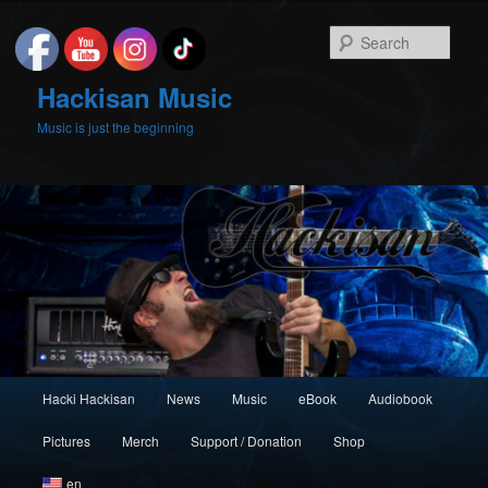
Skip
to
Sear
primary
content
Hackisan Music
Music is just the beginning
Main
Hacki Hackisan
News
Music
eBook
Audiobook
menu
Pictures
Merch
Support / Donation
Shop
en