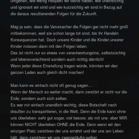
umgehen, wie wenig Respekt wir davor haben, wie uneinsichtig
und ignorant wir sind und wie kurzsichtig wir sind in Bezug auf
die daraus resultierenden Folgen für die Zukunft.
Mag ja sein, dass die Verursacher die Folgen gar nicht mehr groß
mitbekommen, weil sie schon lange tot sind, bis ihr Handeln
Konsequenzen hat. Doch unsere Kinder und die Kinder unserer
Kinder müssen dann mit den Folgen leben.
Das ist nicht nur so etwas von verantwortungslos, selbstsüchtig
und lebensverachtend sondern auch richtig dämlich!
Wenn jeder diese Einstellung tragen würde, könnten wir den
ganzen Laden auch gleich dicht machen!
Man kann es einfach nicht oft genug sagen…
Wenn der Mensch so weiter macht, dann zerstört er nicht nur die
Erde, sondern auch sich selber.
Es war mir einfach unendlich wichtig, diese Botschaft nach
draußen zu transportieren, in die Welt. Denn die Erde kann ohne
uns überleben- sehr gut sogar, viel besser, als mit uns- aber WIR
können NICHT überleben OHNE die Erde. Denn wenn wir den
einzigen Platz zerstören der uns ernährt und der uns am Leben
hält, dann zerstören wir uns zwangsläufig selbst.