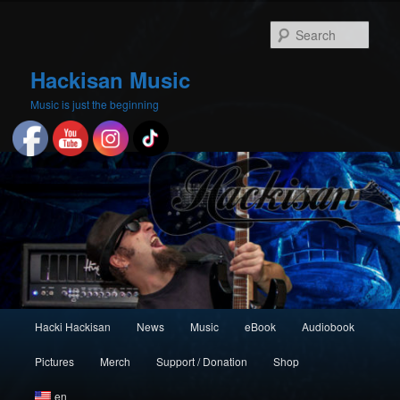
Skip
Skip
to
to
Sear
primary
secondary
content
content
Hackisan Music
Music is just the beginning
Main
Hacki Hackisan
News
Music
eBook
Audiobook
menu
Pictures
Merch
Support / Donation
Shop
en